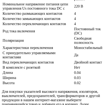
Номинальное напряжение питания цепи
220 В
управления Us постоянного тока DC с
Количество размыкающих контактов
4
Количество замыкающих контактов
4
Количество переключающих контактов
4
Постоянный ток
Род тока включения
(DC)
Свободная
Поляризация
полюсность
Характеристики переключения
Моностабильный
С принудительно управляемыми
Да
контактами
Вид переключающих контактов
Двойной контакт
В комплекте с розеткой
Нет
Длина
0.04
Ширина
0.03
Высота
0.02
Для покупки указателей высокого напряжения, изоляторов,
выключателей, предохранителей, трансформаторов и другой
продукции в нашем интернет-магазине выберите
понравившийся товар и добавьте его в корзину. Далее