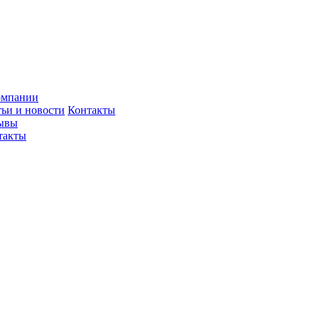
омпании
тьи и новости
Контакты
ывы
такты