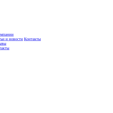
омпании
тьи и новости
Контакты
ывы
такты