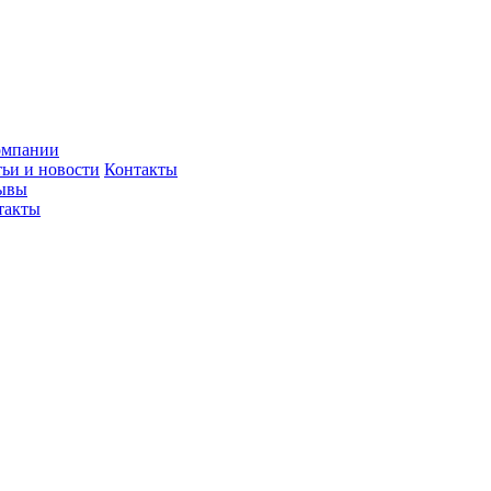
омпании
тьи и новости
Контакты
ывы
такты