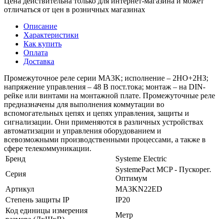
Цена действительна только для интернет-магазина и может
отличаться от цен в розничных магазинах
Описание
Характеристики
Как купить
Оплата
Доставка
Промежуточное реле серии MA3K; исполнение – 2НО+2НЗ;
напряжение управления – 48 В пост.тока; монтаж – на DIN-
рейке или винтами на монтажной плате. Промежуточные реле
предназначены для выполнения коммутации во
вспомогательных цепях и цепях управления, защиты и
сигнализации. Они применяются в различных устройствах
автоматизации и управления оборудованием и
всевозможными производственными процессами, а также в
сфере телекоммуникации.
Бренд
Systeme Electric
SystemePact MCP - Пускорег.
Серия
Оптимум
Артикул
MA3KN22ED
Степень защиты IP
IP20
Код единицы измерения
Метр