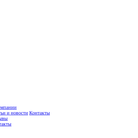
омпании
тьи и новости
Контакты
ывы
такты