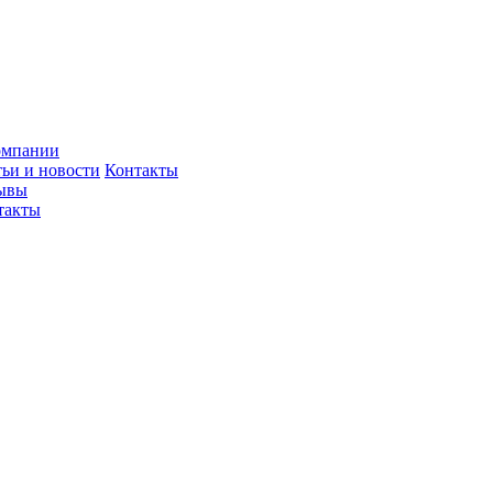
омпании
тьи и новости
Контакты
ывы
такты