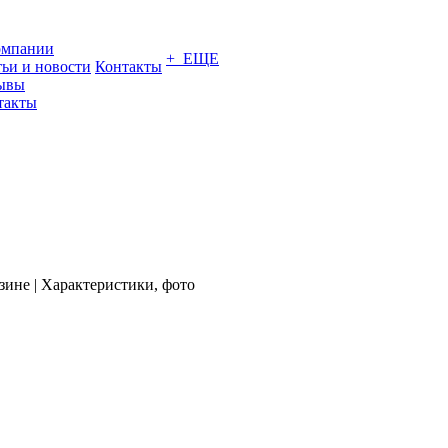
омпании
+ ЕЩЕ
тьи и новости
Контакты
ывы
такты
ине | Характеристики, фото