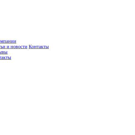
омпании
тьи и новости
Контакты
ывы
такты