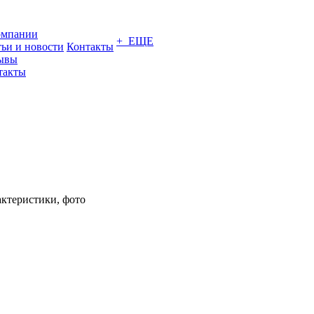
омпании
+ ЕЩЕ
тьи и новости
Контакты
ывы
такты
актеристики, фото