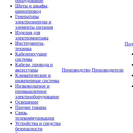
оборудование
Щиты и шкафы,
шинопровод
Генераторы
электроэнергии и
элементы питания
Изделия для
электромонтажа
Инструменты,
Под
техника
Кабеленесущие
системы
Кабели, провода и
аксессуары
Производство
Производители
Климатические и
инженерные системы
Низковольтное и
промышленное
электрооборудование
Освещение
Прочие товары
Связь,
телекоммуникации
Устройства и средства
безопасности