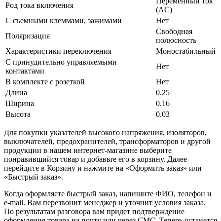
Переменный ток
Род тока включения
(AC)
С съемными клеммами, зажимами
Нет
Свободная
Поляризация
полюсность
Характеристики переключения
Моностабильный
С принудительно управляемыми
Нет
контактами
В комплекте с розеткой
Нет
Длина
0.25
Ширина
0.16
Высота
0.03
Для покупки указателей высокого напряжения, изоляторов,
выключателей, предохранителей, трансформаторов и другой
продукции в нашем интернет-магазине выберите
понравившийся товар и добавьте его в корзину. Далее
перейдите в Корзину и нажмите на «Оформить заказ» или
«Быстрый заказ».
Когда оформляете быстрый заказ, напишите ФИО, телефон и
e-mail. Вам перезвонит менеджер и уточнит условия заказа.
По результатам разговора вам придет подтверждение
оформления товара на почту или через СМС. Теперь останется