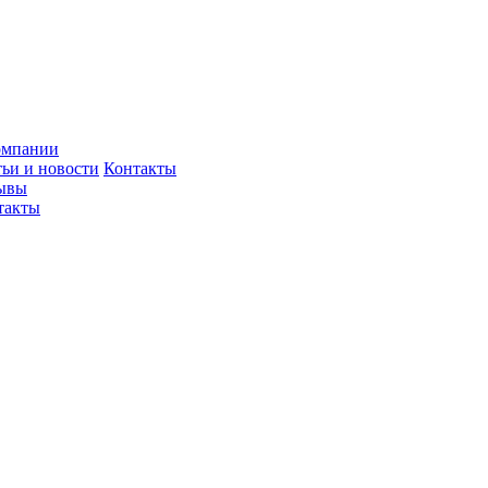
омпании
тьи и новости
Контакты
ывы
такты