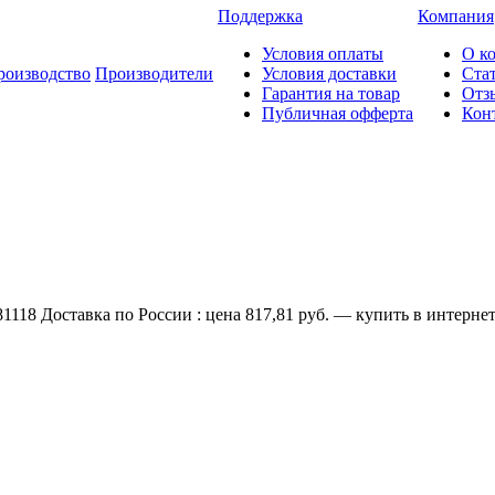
Поддержка
Компания
Условия оплаты
О к
роизводство
Производители
Условия доставки
Ста
Гарантия на товар
Отз
Публичная офферта
Кон
118 Доставка по России : цена 817,81 руб. — купить в интернет