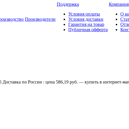
Поддержка
Компания
Условия оплаты
О к
роизводство
Производители
Условия доставки
Ста
Гарантия на товар
Отз
Публичная офферта
Кон
оставка по России : цена 586,19 руб. — купить в интернет-маг