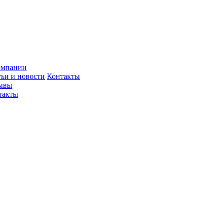
омпании
тьи и новости
Контакты
ывы
такты