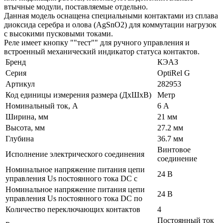
втычные модули, поставляемые отдельно.
Данная модель оснащена специальными контактами из сплава
диоксида серебра и олова (AgSnO2) для коммутации нагрузок
с высокими пусковыми токами.
Реле имеет кнопку ""тест"" для ручного управления и
встроенный механический индикатор статуса контактов.
Бренд
КЭАЗ
Серия
OptiRel G
Артикул
282953
Код единицы измерения размера (ДхШхВ)
Метр
Номинальный ток, А
6 А
Ширина, мм
21 мм
Высота, мм
27.2 мм
Глубина
36.7 мм
Винтовое
Исполнение электрического соединения
соединение
Номинальное напряжение питания цепи
24 В
управления Us постоянного тока DC с
Номинальное напряжение питания цепи
24 В
управления Us постоянного тока DC по
Количество переключающих контактов
4
Постоянный ток