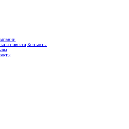
омпании
тьи и новости
Контакты
ывы
такты