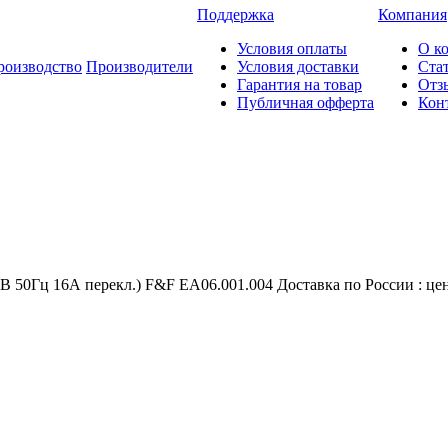
Поддержка
Компания
Условия оплаты
О к
роизводство
Производители
Условия доставки
Ста
Гарантия на товар
Отз
Публичная офферта
Кон
50Гц 16А перекл.) F&F EA06.001.004 Доставка по России : цена