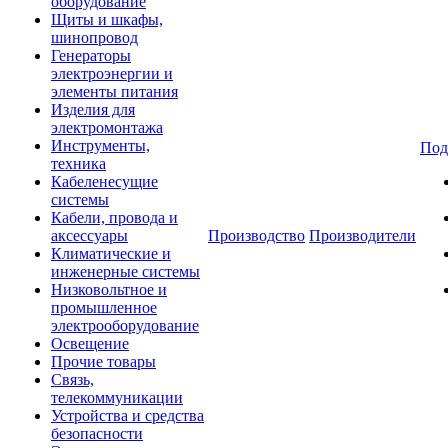
оборудование
Щиты и шкафы,
шинопровод
Генераторы
электроэнергии и
элементы питания
Изделия для
электромонтажа
Инструменты,
Под
техника
Кабеленесущие
системы
Кабели, провода и
аксессуары
Производство
Производители
Климатические и
инженерные системы
Низковольтное и
промышленное
электрооборудование
Освещение
Прочие товары
Связь,
телекоммуникации
Устройства и средства
безопасности