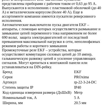
представлены приборами с рабочим током от 0,63 до 95 А.
Выпускаются в исполнениях с пластиковой оболочкой (до 40
А) и металлическим корпусом (более 40 А). Еще в
ассортименте компании имеются пускатели реверсивного
исполнения.
Автоматические выключатели пуска двигателя EKF –
аппараты, с помощью которых осуществляется размыкание и
замыкание цепей переменного тока напряжением не более
690 вольт, защита электродвигателей от последствий
превышения максимальной нагрузки в сети, неполнофазных
режимов работы и короткого замыкания
Промежуточные реле EKF – устройства, которые
осуществляют коммутацию силовых цепей до 10 ампер,
гальваническую развязку цепей и усиление управляющих
сигналов. Могут крепиться к монтажной панели или
устанавливаться на DIN-рейку.
Бренд
EKF
Серия
PROxima
Артикул
rp-22-3-24-DC
Степень защиты IP
IP40
Код единицы измерения размера (ДхШхВ)
Метр
Номинальный ток, А
5 А
Ширина, мм
20.5 мм