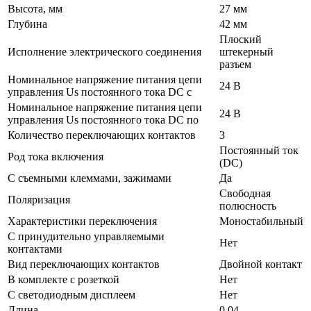
Высота, мм
27 мм
Глубина
42 мм
Плоский
Исполнение электрического соединения
штекерный
разъем
Номинальное напряжение питания цепи
24 В
управления Us постоянного тока DC с
Номинальное напряжение питания цепи
24 В
управления Us постоянного тока DC по
Количество переключающих контактов
3
Постоянный ток
Род тока включения
(DC)
С съемными клеммами, зажимами
Да
Свободная
Поляризация
полюсность
Характеристики переключения
Моностабильный
С принудительно управляемыми
Нет
контактами
Вид переключающих контактов
Двойной контакт
В комплекте с розеткой
Нет
С светодиодным дисплеем
Нет
Длина
0.04