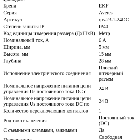
Бренд
EKF
Серия
Averes
Артикул
rps-23-1-24DC
Степень защиты IP
IP40
Код единицы измерения размера (ДхШхВ)
Метр
Номинальный ток, А
6 А
Ширина, мм
5 мм
Высота, мм
15 мм
Глубина
28 мм
Плоский
Исполнение электрического соединения
штекерный
разъем
Номинальное напряжение питания цепи
24 В
управления Us постоянного тока DC с
Номинальное напряжение питания цепи
24 В
управления Us постоянного тока DC по
Количество переключающих контактов
1
Постоянный ток
Род тока включения
(DC)
С съемными клеммами, зажимами
Да
Свободная
Поляризация