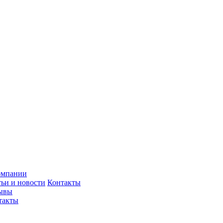
омпании
тьи и новости
Контакты
ывы
такты