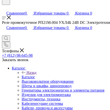
Сравнение
0
Избранные товары
0
Корзина
0
Реле промежуточное РП21М-004 УХЛ4Б 24В DC Электротехника 
Сравнение
0
Избранные товары
0
Корзина
0
Телефоны
+7 (812) 98-645-98
Заказать звонок
Каталог
Назад
Каталог
Высоковольтное оборудование
Щиты и шкафы, шинопровод
Генераторы электроэнергии и элементы питания
Изделия для электромонтажа
Инструменты, техника
Кабеленесущие системы
Кабели, провода и аксессуары