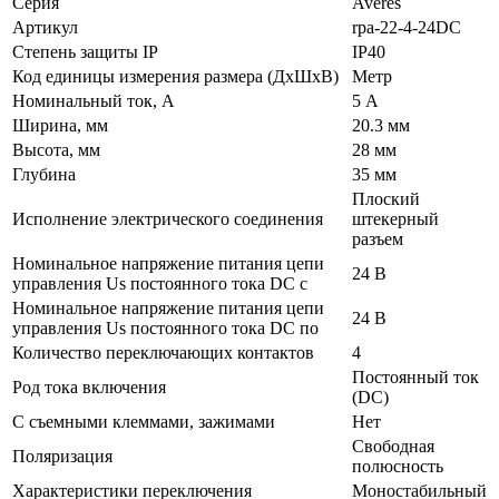
Серия
Averes
Артикул
rpa-22-4-24DC
Степень защиты IP
IP40
Код единицы измерения размера (ДхШхВ)
Метр
Номинальный ток, А
5 А
Ширина, мм
20.3 мм
Высота, мм
28 мм
Глубина
35 мм
Плоский
Исполнение электрического соединения
штекерный
разъем
Номинальное напряжение питания цепи
24 В
управления Us постоянного тока DC с
Номинальное напряжение питания цепи
24 В
управления Us постоянного тока DC по
Количество переключающих контактов
4
Постоянный ток
Род тока включения
(DC)
С съемными клеммами, зажимами
Нет
Свободная
Поляризация
полюсность
Характеристики переключения
Моностабильный