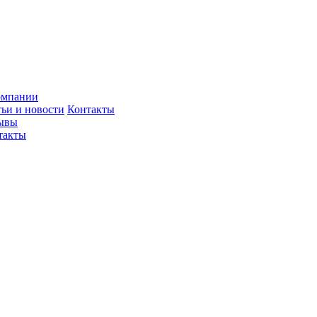
омпании
тьи и новости
Контакты
ывы
такты