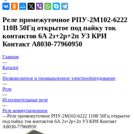
Реле промежуточное РПУ-2М102-6222
110В 50Гц открытое под пайку ток
контактов 6А 2з+2р+2п У3 КРИ
Контакт A8030-77960950
Главная
—
Каталог
—
Низковольтное и промышленное электрооборудование
—
Реле
—
Исполнительные реле
—
Реле коммутационное
—
Реле промежуточное РПУ-2М102-6222 110В 50Гц открытое
под пайку ток контактов 6А 2з+2р+2п У3 КРИ Контакт
A8030-77960950