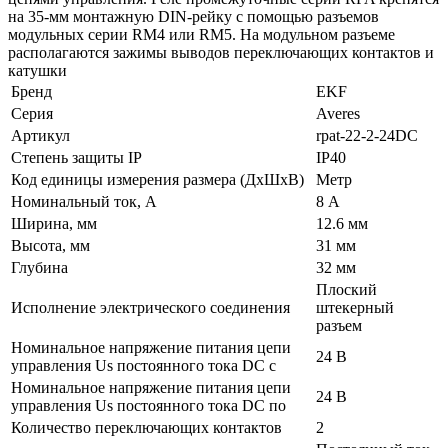
на 35-мм монтажную DIN-рейку с помощью разъемов
модульных серии RM4 или RM5. На модульном разъеме
располагаются зажимы выводов переключающих контактов и
катушки
Бренд
EKF
Серия
Averes
Артикул
rpat-22-2-24DC
Степень защиты IP
IP40
Код единицы измерения размера (ДхШхВ)
Метр
Номинальный ток, А
8 А
Ширина, мм
12.6 мм
Высота, мм
31 мм
Глубина
32 мм
Плоский
Исполнение электрического соединения
штекерный
разъем
Номинальное напряжение питания цепи
24 В
управления Us постоянного тока DC с
Номинальное напряжение питания цепи
24 В
управления Us постоянного тока DC по
Количество переключающих контактов
2