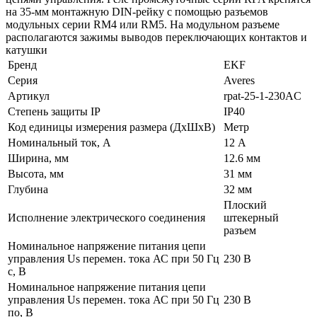
на 35-мм монтажную DIN-рейку с помощью разъемов
модульных серии RM4 или RM5. На модульном разъеме
располагаются зажимы выводов переключающих контактов и
катушки
Бренд
EKF
Серия
Averes
Артикул
rpat-25-1-230AC
Степень защиты IP
IP40
Код единицы измерения размера (ДхШхВ)
Метр
Номинальный ток, А
12 А
Ширина, мм
12.6 мм
Высота, мм
31 мм
Глубина
32 мм
Плоский
Исполнение электрического соединения
штекерный
разъем
Номинальное напряжение питания цепи
управления Us перемен. тока АС при 50 Гц
230 В
с, В
Номинальное напряжение питания цепи
управления Us перемен. тока АС при 50 Гц
230 В
по, В