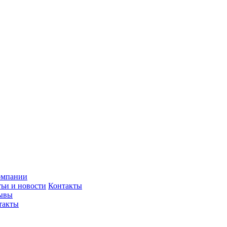
омпании
тьи и новости
Контакты
ывы
такты