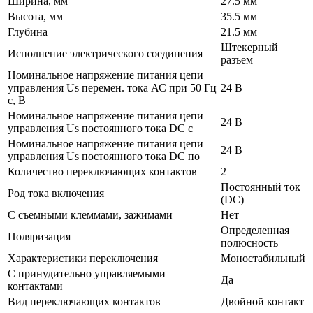
Ширина, мм
27.5 мм
Высота, мм
35.5 мм
Глубина
21.5 мм
Штекерный
Исполнение электрического соединения
разъем
Номинальное напряжение питания цепи
управления Us перемен. тока АС при 50 Гц
24 В
с, В
Номинальное напряжение питания цепи
24 В
управления Us постоянного тока DC с
Номинальное напряжение питания цепи
24 В
управления Us постоянного тока DC по
Количество переключающих контактов
2
Постоянный ток
Род тока включения
(DC)
С съемными клеммами, зажимами
Нет
Определенная
Поляризация
полюсность
Характеристики переключения
Моностабильный
С принудительно управляемыми
Да
контактами
Вид переключающих контактов
Двойной контакт