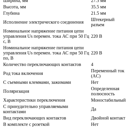
Ширина, мм
27.5 мм
Высота, мм
35.5 мм
Глубина
21.5 мм
Штекерный
Исполнение электрического соединения
разъем
Номинальное напряжение питания цепи
управления Us перемен. тока АС при 50 Гц
220 В
с, В
Номинальное напряжение питания цепи
управления Us перемен. тока АС при 50 Гц
220 В
по, В
Количество переключающих контактов
4
Переменный ток
Род тока включения
(AC)
С съемными клеммами, зажимами
Нет
Определенная
Поляризация
полюсность
Характеристики переключения
Моностабильный
С принудительно управляемыми
Да
контактами
Вид переключающих контактов
Двойной контакт
В комплекте с розеткой
Нет