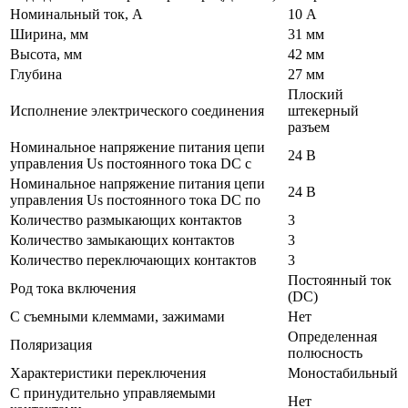
Номинальный ток, А
10 А
Ширина, мм
31 мм
Высота, мм
42 мм
Глубина
27 мм
Плоский
Исполнение электрического соединения
штекерный
разъем
Номинальное напряжение питания цепи
24 В
управления Us постоянного тока DC с
Номинальное напряжение питания цепи
24 В
управления Us постоянного тока DC по
Количество размыкающих контактов
3
Количество замыкающих контактов
3
Количество переключающих контактов
3
Постоянный ток
Род тока включения
(DC)
С съемными клеммами, зажимами
Нет
Определенная
Поляризация
полюсность
Характеристики переключения
Моностабильный
С принудительно управляемыми
Нет