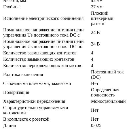
Высота, мм
42 мм
Глубина
27 мм
Плоский
Исполнение электрического соединения
штекерный
разъем
Номинальное напряжение питания цепи
24 В
управления Us постоянного тока DC с
Номинальное напряжение питания цепи
24 В
управления Us постоянного тока DC по
Количество размыкающих контактов
4
Количество замыкающих контактов
4
Количество переключающих контактов
4
Постоянный ток
Род тока включения
(DC)
С съемными клеммами, зажимами
Нет
Определенная
Поляризация
полюсность
Характеристики переключения
Моностабильный
С принудительно управляемыми
Нет
контактами
В комплекте с розеткой
Нет
Длина
0.025