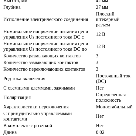
Высота, мм
42 мм
Глубина
27 мм
Плоский
Исполнение электрического соединения
штекерный
разъем
Номинальное напряжение питания цепи
12 В
управления Us постоянного тока DC с
Номинальное напряжение питания цепи
12 В
управления Us постоянного тока DC по
Количество размыкающих контактов
3
Количество замыкающих контактов
3
Количество переключающих контактов
3
Постоянный ток
Род тока включения
(DC)
С съемными клеммами, зажимами
Нет
Определенная
Поляризация
полюсность
Характеристики переключения
Моностабильный
С принудительно управляемыми
Нет
контактами
В комплекте с розеткой
Нет
Длина
0.02