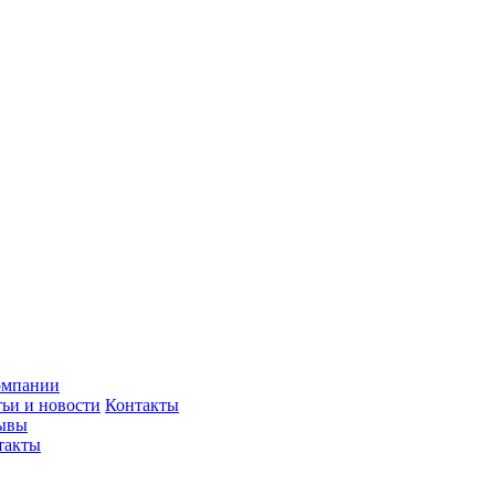
омпании
тьи и новости
Контакты
ывы
такты