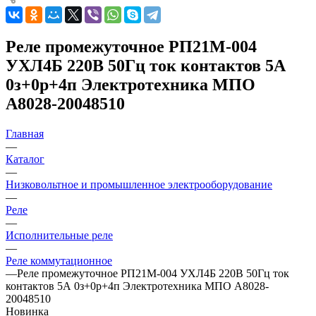
Реле промежуточное РП21М-004
УХЛ4Б 220В 50Гц ток контактов 5А
0з+0р+4п Электротехника МПО
A8028-20048510
Главная
—
Каталог
—
Низковольтное и промышленное электрооборудование
—
Реле
—
Исполнительные реле
—
Реле коммутационное
—
Реле промежуточное РП21М-004 УХЛ4Б 220В 50Гц ток
контактов 5А 0з+0р+4п Электротехника МПО A8028-
20048510
Новинка