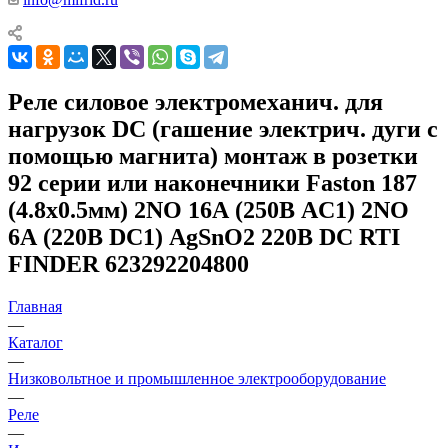
Реле силовое электромеханич. для
нагрузок DC (гашение электрич. дуги с
помощью магнита) монтаж в розетки
92 серии или наконечники Faston 187
(4.8х0.5мм) 2NO 16А (250В AC1) 2NO
6А (220В DC1) AgSnO2 220В DC RTI
FINDER 623292204800
Главная
—
Каталог
—
Низковольтное и промышленное электрооборудование
—
Реле
—