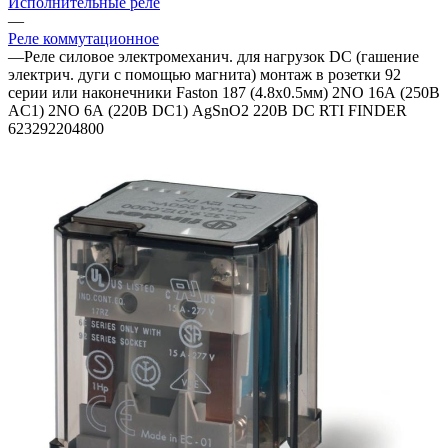
Исполнительные реле
—
Реле коммутационное
—
Реле силовое электромеханич. для нагрузок DC (гашение
электрич. дуги с помощью магнита) монтаж в розетки 92
серии или наконечники Faston 187 (4.8х0.5мм) 2NO 16А (250В
AC1) 2NO 6А (220В DC1) AgSnO2 220В DC RTI FINDER
623292204800