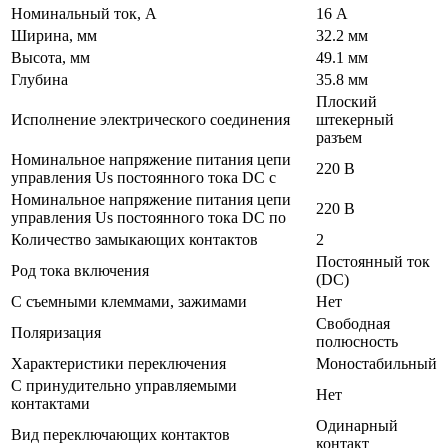
Номинальный ток, А
16 А
Ширина, мм
32.2 мм
Высота, мм
49.1 мм
Глубина
35.8 мм
Плоский
Исполнение электрического соединения
штекерный
разъем
Номинальное напряжение питания цепи
220 В
управления Us постоянного тока DC с
Номинальное напряжение питания цепи
220 В
управления Us постоянного тока DC по
Количество замыкающих контактов
2
Постоянный ток
Род тока включения
(DC)
С съемными клеммами, зажимами
Нет
Свободная
Поляризация
полюсность
Характеристики переключения
Моностабильный
С принудительно управляемыми
Нет
контактами
Одинарный
Вид переключающих контактов
контакт