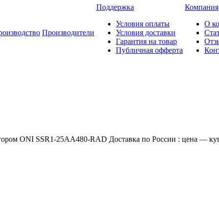
Поддержка
Компания
Условия оплаты
О к
роизводство
Производители
Условия доставки
Ста
Гарантия на товар
Отз
Публичная офферта
Кон
тором ONI SSR1-25AA480-RAD Доставка по России : цена — купи