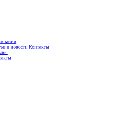
омпании
тьи и новости
Контакты
ывы
такты