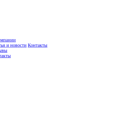
омпании
тьи и новости
Контакты
ывы
такты