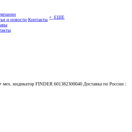
омпании
+ ЕЩЕ
тьи и новости
Контакты
ывы
такты
+ мех. индикатор FINDER 601382300040 Доставка по России :