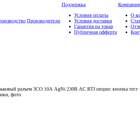
Поддержка
Компания
Условия оплаты
О к
роизводство
Производители
Условия доставки
Ста
Гарантия на товар
Отз
Публичная офферта
Кон
рьковый разъем 3CO 10А AgNi 230В AC RTI опции: кнопка тест 
тики, фото