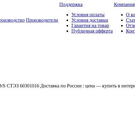
Поддержка
Компания
Условия оплаты
О к
роизводство
Производители
Условия доставки
Ста
Гарантия на товар
Отз
Публичная офферта
Кон
/S СТЭЗ 60301016 Доставка по России : цена — купить в интерн