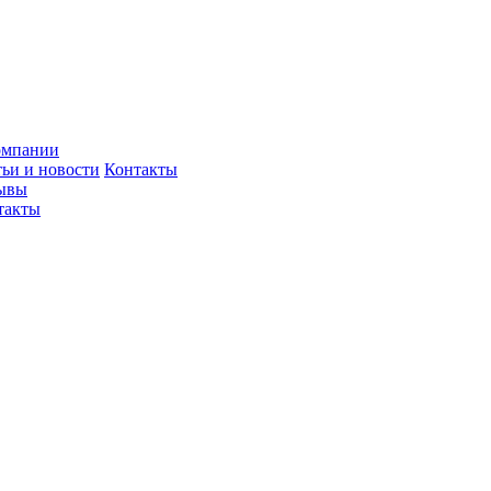
омпании
тьи и новости
Контакты
ывы
такты