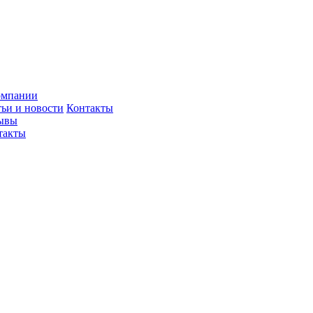
омпании
тьи и новости
Контакты
ывы
такты