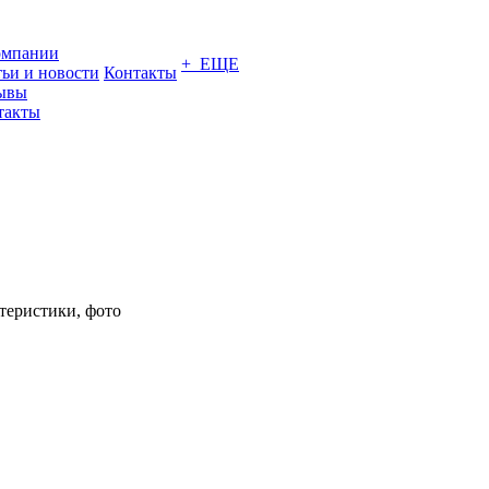
омпании
+ ЕЩЕ
тьи и новости
Контакты
ывы
такты
теристики, фото