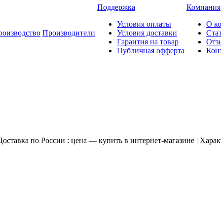
Поддержка
Компания
Условия оплаты
О к
роизводство
Производители
Условия доставки
Ста
Гарантия на товар
Отз
Публичная офферта
Кон
ставка по России : цена — купить в интернет-магазине | Харак