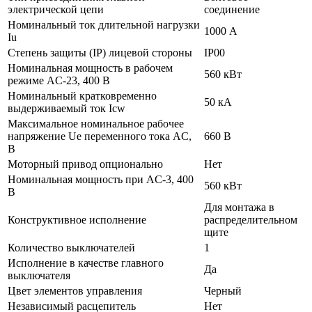
электрической цепи
соединение
Номинальный ток длительной нагрузки
1000 А
Iu
Степень защиты (IP) лицевой стороны
IP00
Номинальная мощность в рабочем
560 кВт
режиме AC-23, 400 В
Номинальный кратковременно
50 кА
выдерживаемый ток Icw
Максимальное номинальное рабочее
напряжение Ue переменного тока AC,
660 В
В
Моторный привод опционально
Нет
Номинальная мощность при AC-3, 400
560 кВт
В
Для монтажа в
Конструктивное исполнение
распределительном
щите
Количество выключателей
1
Исполнение в качестве главного
Да
выключателя
Цвет элементов управления
Черный
Независимый расцепитель
Нет