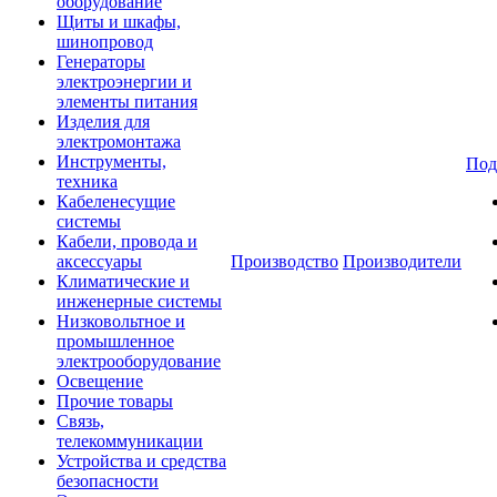
оборудование
Щиты и шкафы,
шинопровод
Генераторы
электроэнергии и
элементы питания
Изделия для
электромонтажа
Инструменты,
Под
техника
Кабеленесущие
системы
Кабели, провода и
аксессуары
Производство
Производители
Климатические и
инженерные системы
Низковольтное и
промышленное
электрооборудование
Освещение
Прочие товары
Связь,
телекоммуникации
Устройства и средства
безопасности