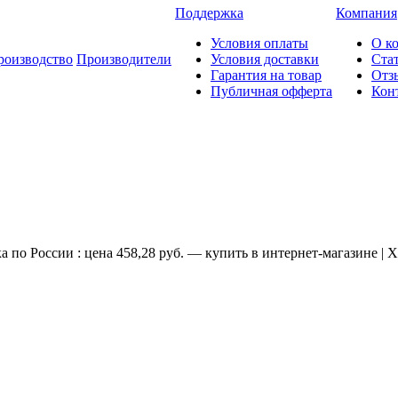
Поддержка
Компания
Условия оплаты
О к
роизводство
Производители
Условия доставки
Ста
Гарантия на товар
Отз
Публичная офферта
Кон
по России : цена 458,28 руб. — купить в интернет-магазине | 