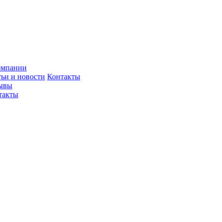
омпании
тьи и новости
Контакты
ывы
такты