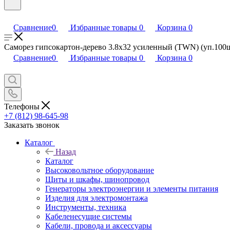
Сравнение
0
Избранные товары
0
Корзина
0
Саморез гипсокартон-дерево 3.8х32 усиленный (TWN) (уп.100шт)
Сравнение
0
Избранные товары
0
Корзина
0
Телефоны
+7 (812) 98-645-98
Заказать звонок
Каталог
Назад
Каталог
Высоковольтное оборудование
Щиты и шкафы, шинопровод
Генераторы электроэнергии и элементы питания
Изделия для электромонтажа
Инструменты, техника
Кабеленесущие системы
Кабели, провода и аксессуары