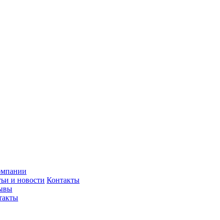
омпании
тьи и новости
Контакты
ывы
такты