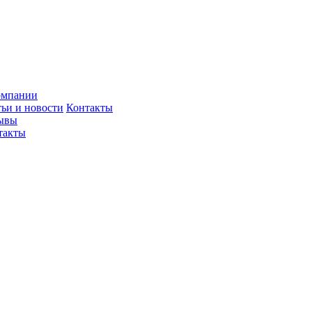
омпании
тьи и новости
Контакты
ывы
такты