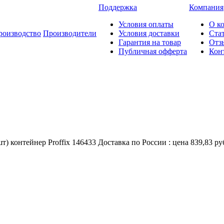
Поддержка
Компания
Условия оплаты
О к
роизводство
Производители
Условия доставки
Ста
Гарантия на товар
Отз
Публичная офферта
Кон
 контейнер Proffix 146433 Доставка по России : цена 839,83 ру