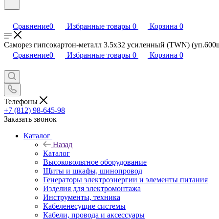
Сравнение
0
Избранные товары
0
Корзина
0
Саморез гипсокартон-металл 3.5х32 усиленный (TWN) (уп.600шт)
Сравнение
0
Избранные товары
0
Корзина
0
Телефоны
+7 (812) 98-645-98
Заказать звонок
Каталог
Назад
Каталог
Высоковольтное оборудование
Щиты и шкафы, шинопровод
Генераторы электроэнергии и элементы питания
Изделия для электромонтажа
Инструменты, техника
Кабеленесущие системы
Кабели, провода и аксессуары