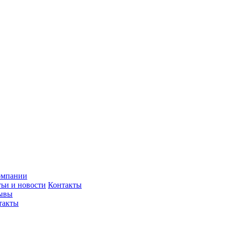
омпании
тьи и новости
Контакты
ывы
такты