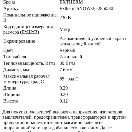
Бренд
EXTHERM
Артикул
Extherm SNOW/2p 2850/30
Номинальное напряжение,
230 В
В
Код единицы измерения
Метр
размера (ДхШхВ)
Алюминиевый усиленый экран с
Экранирование
заземляющей жилой
Цвет
Черный
Тип кабеля
2-жильный
Тепловая мощность, Вт/м
30 Вт/м
Диаметр, мм
7.6 мм
Максимальная рабочая
65 град.C
температура, град.C
Длина
0.29
Ширина
0.29
Высота
0.12
Для покупки указателей высокого напряжения, изоляторов,
выключателей, предохранителей, трансформаторов и другой
продукции в нашем интернет-магазине выберите
понравившийся товар и добавьте его в корзину. Далее