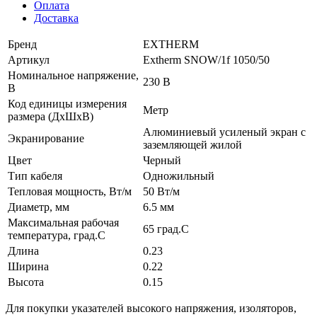
Оплата
Доставка
Бренд
EXTHERM
Артикул
Extherm SNOW/1f 1050/50
Номинальное напряжение,
230 В
В
Код единицы измерения
Метр
размера (ДхШхВ)
Алюминиевый усиленый экран с
Экранирование
заземляющей жилой
Цвет
Черный
Тип кабеля
Одножильный
Тепловая мощность, Вт/м
50 Вт/м
Диаметр, мм
6.5 мм
Максимальная рабочая
65 град.C
температура, град.C
Длина
0.23
Ширина
0.22
Высота
0.15
Для покупки указателей высокого напряжения, изоляторов,