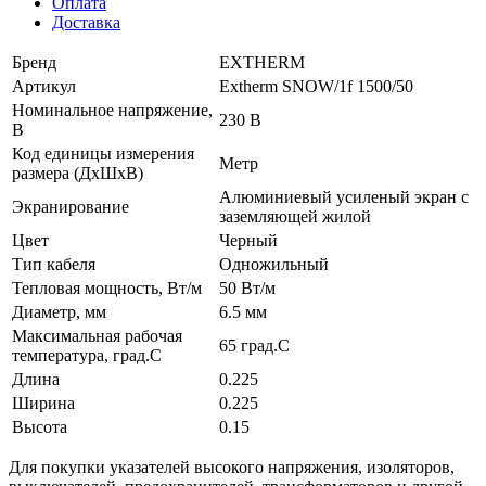
Оплата
Доставка
Бренд
EXTHERM
Артикул
Extherm SNOW/1f 1500/50
Номинальное напряжение,
230 В
В
Код единицы измерения
Метр
размера (ДхШхВ)
Алюминиевый усиленый экран с
Экранирование
заземляющей жилой
Цвет
Черный
Тип кабеля
Одножильный
Тепловая мощность, Вт/м
50 Вт/м
Диаметр, мм
6.5 мм
Максимальная рабочая
65 град.C
температура, град.C
Длина
0.225
Ширина
0.225
Высота
0.15
Для покупки указателей высокого напряжения, изоляторов,