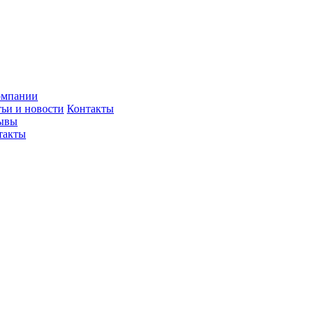
омпании
тьи и новости
Контакты
ывы
такты