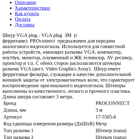
Описание
Характеристики
Как купить
Оплата
Доставка
Шнур VGA plug - VGA plug 3М (с
ферритами) PROconnect предназначен для передачи
аналогового видеосигнала. Используется для совместной
работы устройств, имеющих разъемы VGA: компьютер,
ноутбук, монитор, плазменный и ЖК телевизор, AV ресивер,
проектор и т.п. С обеих сторон располагаются штекеры
разъема VGA (англ. Video Graphics Array). Шнур имеет
ферритовые фильтры, служащие в качестве дополнительной
внешней защиты от электромагнитных волн, что гарантирует
воспроизведение оригинального видеосигнала. Штекеры
выполнены из качественного, легкого и прочного пластика.
Длина шнура составляет 3 метра.
Бренд
PROCONNECT
Длина, мм
3 м
Артикул
17-5505-6
Код единицы измерения размера (ДхШхВ)
Метр
Тип разъема 1
Штекер (папа)
Тип разъема 2
Штекер (папа)