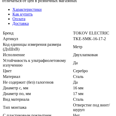
отличаться от цен в розничных магазинах
Характеристики
Как купить
Оплата
Доставка
Бренд
TOKOV ELECTRIC
Артикул
TKE-SMK-16-17-2
Код единицы измерения размера
Метр
(ДхШхВ)
Исполнение
Двухлапковая
Устойчивость к ультрафиолетовому
Да
излучению
Цвет
Серебро
Материал
Сталь
Не содержит (без) галогенов
Да
Диаметр с, мм
16 мм
Диаметр по, мм
17 мм
Вид материала
Сталь
Отверстие под винт/
Тип монтажа
шуруп
С пластиковым покрытием
Нет