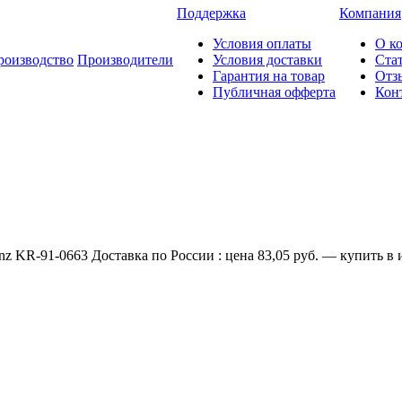
Поддержка
Компания
Условия оплаты
О к
роизводство
Производители
Условия доставки
Ста
Гарантия на товар
Отз
Публичная офферта
Кон
z KR-91-0663 Доставка по России : цена 83,05 руб. — купить в 