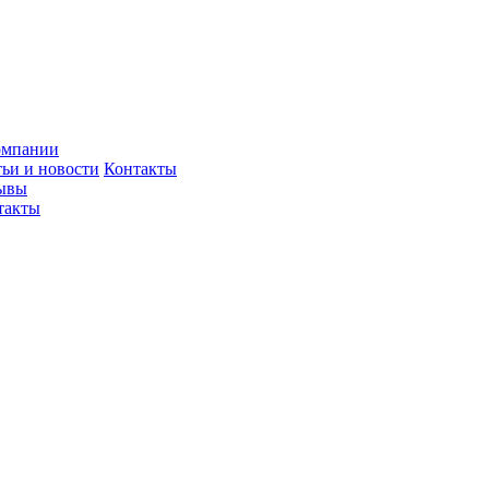
омпании
тьи и новости
Контакты
ывы
такты