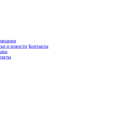
омпании
тьи и новости
Контакты
ывы
такты