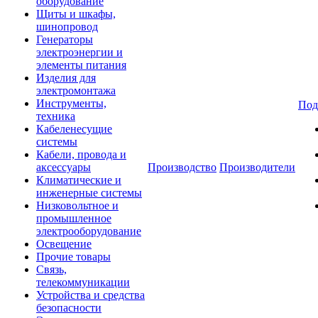
оборудование
Щиты и шкафы,
шинопровод
Генераторы
электроэнергии и
элементы питания
Изделия для
электромонтажа
Инструменты,
Под
техника
Кабеленесущие
системы
Кабели, провода и
аксессуары
Производство
Производители
Климатические и
инженерные системы
Низковольтное и
промышленное
электрооборудование
Освещение
Прочие товары
Связь,
телекоммуникации
Устройства и средства
безопасности