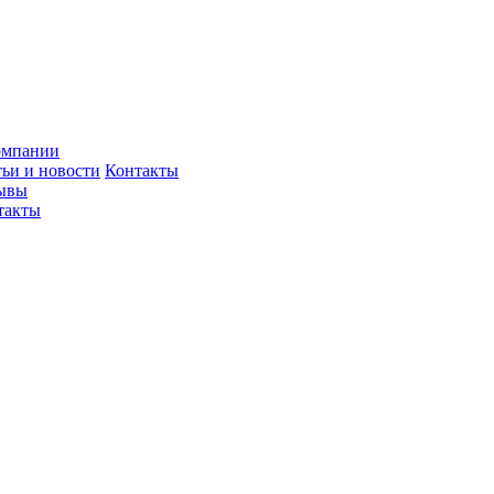
омпании
тьи и новости
Контакты
ывы
такты