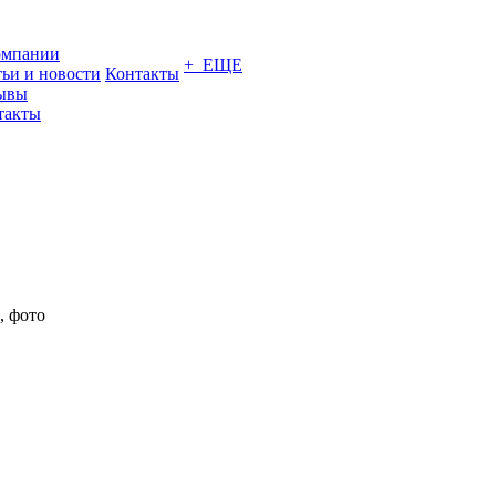
омпании
+ ЕЩЕ
тьи и новости
Контакты
ывы
такты
, фото