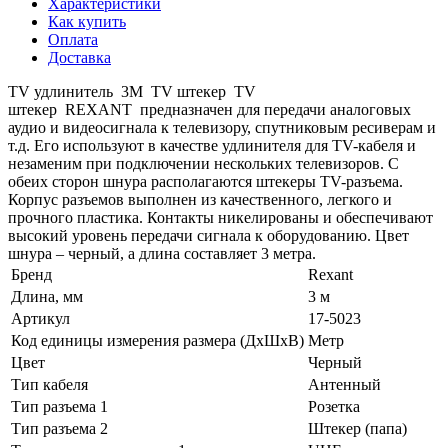
Характеристики
Как купить
Оплата
Доставка
TV удлинитель 3М TV штекер TV
штекер REXANT предназначен для передачи аналоговых
аудио и видеосигнала к телевизору, спутниковым ресиверам и
т.д. Его используют в качестве удлинителя для TV-кабеля и
незаменим при подключении нескольких телевизоров. C
обеих сторон шнура располагаются штекеры TV-разъема.
Корпус разъемов выполнен из качественного, легкого и
прочного пластика. Контакты никелированы и обеспечивают
высокий уровень передачи сигнала к оборудованию. Цвет
шнура – черный, а длина составляет 3 метра.
Бренд
Rexant
Длина, мм
3 м
Артикул
17-5023
Код единицы измерения размера (ДхШхВ)
Метр
Цвет
Черный
Тип кабеля
Антенный
Тип разъема 1
Розетка
Тип разъема 2
Штекер (папа)